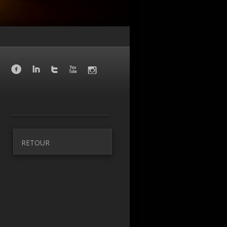
f
I
T
X
I
RETOUR