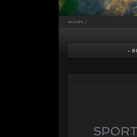
ACCUEIL
/
-
B