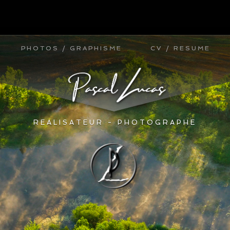
PHOTOS / GRAPHISME
PHOTOS / GRAPHISME
CV / RESUME
CV / RESUME
REALISATEUR - PHOTOGRAPHE